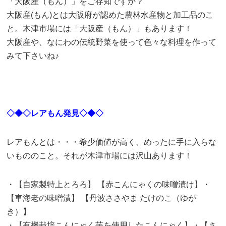
「大阪産（もん）」をご存知ですか？
大阪産(もん)とは大阪府が認めた農林水産物と加工品のこ
と。木津市場には「大阪産（もん）」もあります！
大阪産や、なにわの伝統野菜を使って色々な料理を作って
みて下さいね♪
◇◆◇レアもん発見◇◆◇
レアもんとは・・・希少価値が高く、めったに手に入らな
いもののこと。それが木津市場には沢山あります！
・【自家製特上とろろ】 【赤こんにゃくの味噌漬け】・
【車海老の味噌漬】 【丹波ささやま たけのこ（ゆが
き）】
・【有機栽培こんにゃく芋を使用したこんにゃく】・【さ