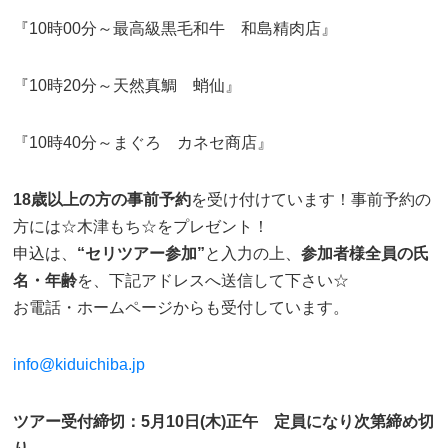
『10時00分～最高級黒毛和牛 和島精肉店』
『10時20分～天然真鯛 蛸仙』
『10時40分～まぐろ カネセ商店』
18歳以上の方の事前予約
を受け付けています！事前予約の
方には☆木津もち☆をプレゼント！
申込は、
“セリツアー参加”
と入力の上、
参加者様全員の氏
名・年齢
を、下記アドレスへ送信して下さい☆
お電話・ホームページからも受付しています。
info@kiduichiba.jp
ツアー受付締切：5月10日(木)正午 定員になり次第締め切