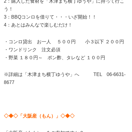
2：購入した食材を「木津まち横丁ゆうや」に持って行こ
う！
3：BBQコンロを借りて・・・いざ開始！！
4：あとはみんなで楽しむだけ！
・コンロ貸出 お一人 ５００円 小３以下 ２００円
・ワンドリンク 注文必須
・野菜 １８０円～ ポン酢、タレなど １００円
※詳細は「木津まち横丁ゆうや」へ TEL 06-6631-
8677
◇◆◇「大阪産（もん）」◇◆◇