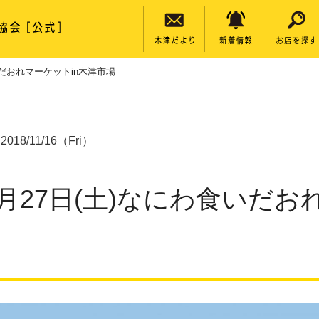
いだおれマーケットin木津市場
2018/11/16（Fri）
0月27日(土)なにわ食いだ