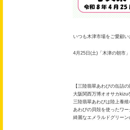
いつも木津市場をご愛顧い
4月25日(土)「木津の朝
【三陸翡翠あわびの缶詰の
大阪関西万博オオサカki
三陸翡翠あわびは陸上養殖
あわびの貝殻を使ったワー
綺麗なエメラルドグリーン