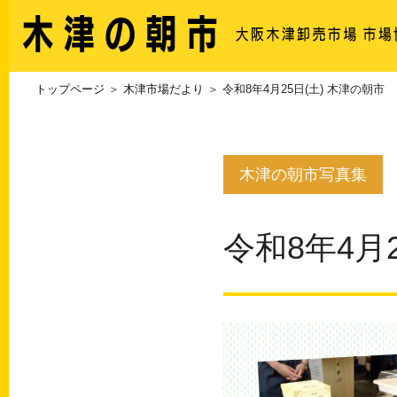
トップページ
＞
木津市場だより
＞ 令和8年4月25日(土) 木津の朝市
木津の朝市写真集
令和8年4月