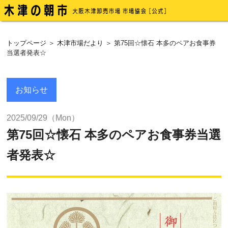
トップページ
＞
木津市場だより
＞ 第75回☆懐石 本多のペアお食事券
当選者発表☆
お知らせ
2025/09/29（Mon）
第75回☆懐石 本多のペアお食事券当選
者発表☆