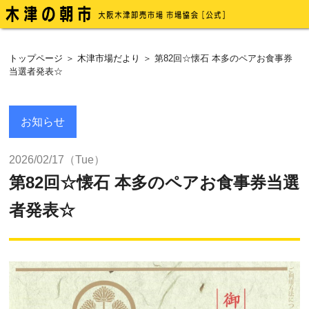
トップページ
＞
木津市場だより
＞ 第82回☆懐石 本多のペアお食事券
当選者発表☆
お知らせ
2026/02/17（Tue）
第82回☆懐石 本多のペアお食事券当選
者発表☆