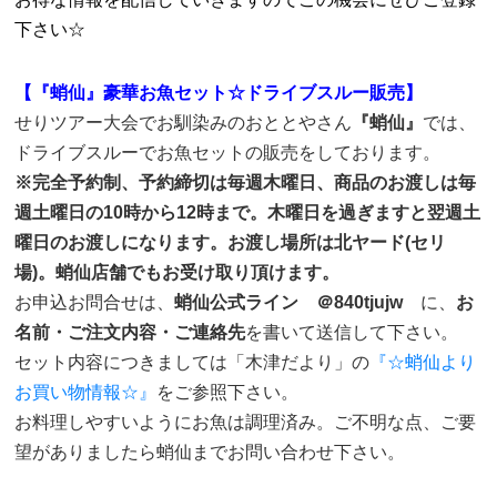
下さい☆
【『蛸仙』豪華お魚セット☆ドライブスルー販売】
せりツアー大会でお馴染みのおととやさん
『蛸仙』
では、
ドライブスルーでお魚セットの販売をしております。
※完全予約制、予約締切は毎週木曜日、商品のお渡しは毎
週土曜日の10時から12時まで。木曜日を過ぎますと翌週土
曜日のお渡しになります。お渡し場所は北ヤード(セリ
場)。蛸仙店舗でもお受け取り頂けます。
お申込お問合せは、
蛸仙公式ライン
＠840tjujw
に、
お
名前・ご注文内容・ご連絡先
を書いて送信して下さい。
セット内容につきましては「木津だより」の
『☆蛸仙より
お買い物情報☆』
をご参照下さい。
お料理しやすいようにお魚は調理済み。ご不明な点、ご要
望がありましたら蛸仙までお問い合わせ下さい。