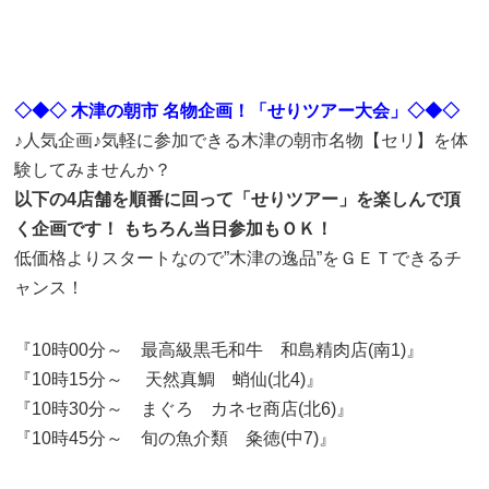
◇◆◇ 木津の朝市 名物企画！「せりツアー大会」◇◆◇
♪人気企画♪気軽に参加できる木津の朝市名物【セリ】を体
験してみませんか？
以下の4店舗を順番に回って「せりツアー」を楽しんで頂
く企画です！ もちろん
当日参加もＯＫ！
低価格よりスタートなので”木津の逸品”をＧＥＴできるチ
ャンス！
『10時00分～ 最高級黒毛
和
牛 和島精肉店(南1)』
『10時15分～ 天然真鯛 蛸仙(北4)』
『10時30分～ まぐろ カネセ商店(北6)』
『10時45分～ 旬の魚介類 粂徳(中7)』