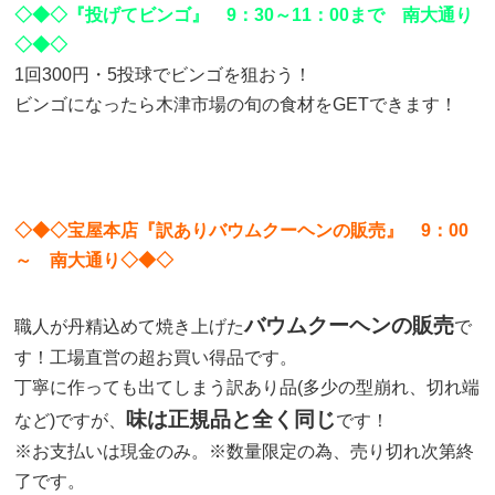
◇◆◇『投げてビンゴ』 9：30～11：00まで 南大通り
◇◆◇
1回300円・5投球でビンゴを狙おう！
ビンゴになったら木津市場の旬の食材をGETできます！
◇◆◇宝屋本店『訳ありバウムクーヘンの販売』 9：00
～ 南大通り◇◆◇
バウムクーヘンの販売
職人が丹精込めて焼き上げた
で
す！工場直営の超お買い得品です。
丁寧に作っても出てしまう訳あり品(多少の型崩れ、切れ端
味は正規品と全く同じ
など)ですが、
です！
※お支払いは現金のみ。※数量限定の為、売り切れ次第終
了です。