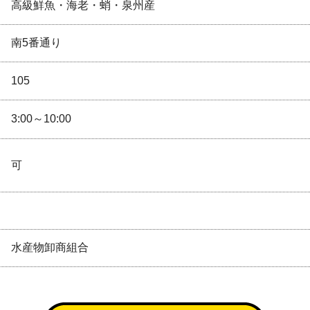
高級鮮魚・海老・蛸・泉州産
南5番通り
105
3:00～10:00
可
水産物卸商組合