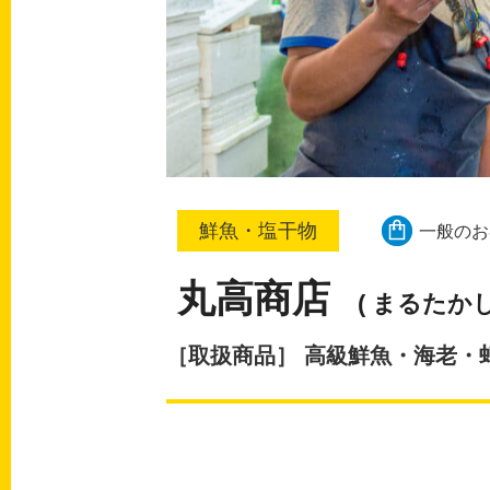
鮮魚・塩干物
一般のお
丸高商店
( まるたか
［取扱商品］ 高級鮮魚・海老・