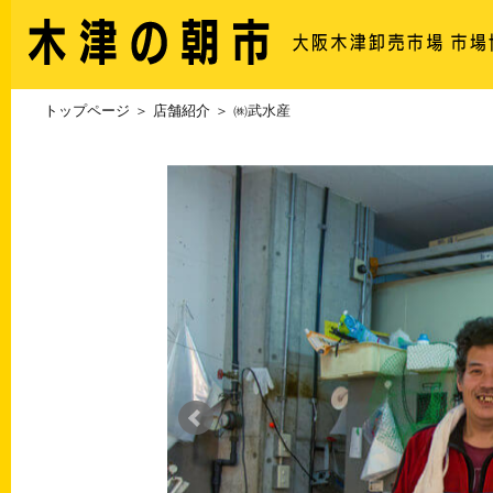
トップページ
＞
店舗紹介
＞ ㈱武水産