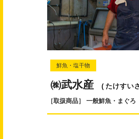
鮮魚・塩干物
㈱武水産
( たけすいさ
［取扱商品］ 一般鮮魚・まぐろ